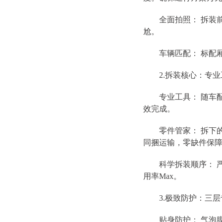
全面拍照： 拆装前
尬。
车辆匹配： 标配厢
2.拆装核心：专业
专业工具： 随车配
效完成。
零件管家： 拆下的
同捆运输，零缺件保
科学拆装顺序： 严格
用率Max。
3.极致防护：三层专
贴身防护： 气泡膜3