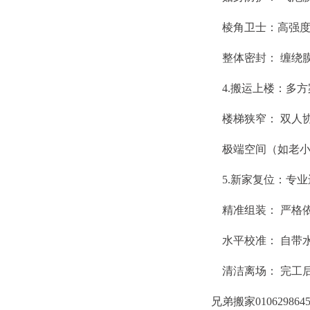
棱角卫士：高强度硬
整体密封： 缠绕膜
4.搬运上楼：多方
楼梯狭窄： 双人协
极端空间（如老小区
5.新家复位：专业还
精准组装： 严格依据
水平校准： 自带水
清洁离场： 完工后
兄弟搬家0106298